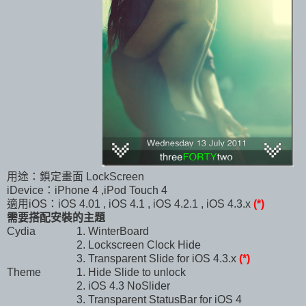
用途：鎖定畫面 LockScreen
iDevice：iPhone 4 ,iPod Touch 4
適用iOS：iOS 4.01 , iOS 4.1 , iOS 4.2.1 , iOS 4.3.x
(*)
需要搭配安裝的主題
Cydia
1. WinterBoard
2. Lockscreen Clock Hide
3. Transparent Slide for iOS 4.3.x
(*)
Theme
1. Hide Slide to unlock
2. iOS 4.3 NoSlider
3. Transparent StatusBar for iOS 4