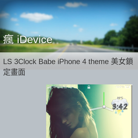
瘋 iDevice
LS 3Clock Babe iPhone 4 theme 美女鎖
定畫面