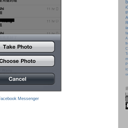
b
i
t
A
R
i
f
A
f
C
T
m
P
i
o