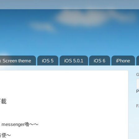
k Screen theme
iOS 5
iOS 5.0.1
iOS 6
iPhone
G
P
下載
F
 messenger嚕～～
方便～