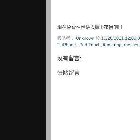
現在免費～趕快去抓下來用吧!!!
張貼者：
Unknown
於
10/20/2011 12:09
2
,
iPhone
,
iPod Touch
,
itune app
,
messen
沒有留言:
張貼留言