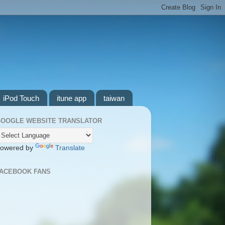
iPod Touch
itune app
taiwan
OOGLE WEBSITE TRANSLATOR
owered by
Translate
ACEBOOK FANS