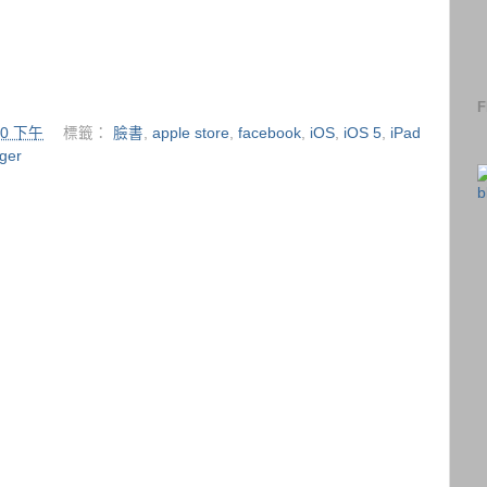
F
:00 下午
標籤：
臉書
,
apple store
,
facebook
,
iOS
,
iOS 5
,
iPad
ger