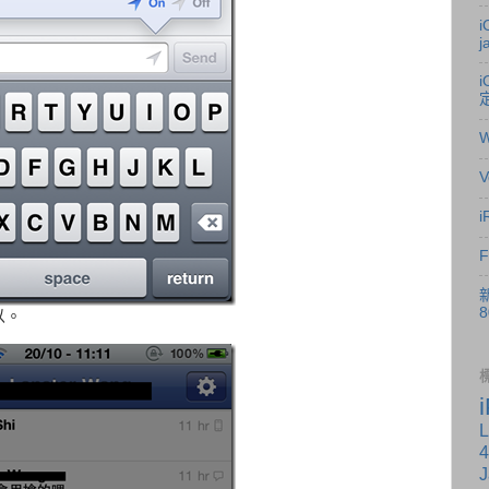
i
j
i
V
i
新
8
以。
L
4
J