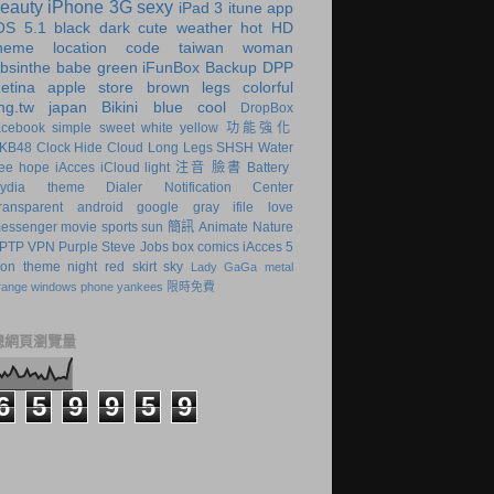
eauty
iPhone 3G
sexy
iPad 3
itune app
OS 5.1
black
dark
cute
weather
hot
HD
heme
location code
taiwan
woman
bsinthe
babe
green
iFunBox
Backup
DPP
etina
apple store
brown
legs
colorful
ing.tw
japan
Bikini
blue
cool
DropBox
acebook
simple
sweet
white
yellow
功能強化
KB48
Clock Hide
Cloud
Long Legs
SHSH
Water
ree
hope
iAcces
iCloud
light
注音
臉書
Battery
ydia theme
Dialer
Notification Center
ransparent
android
google
gray
ifile
love
essenger
movie
sports
sun
簡訊
Animate
Nature
PTP VPN
Purple
Steve Jobs
box
comics
iAcces 5
con theme
night
red
skirt
sky
Lady GaGa
metal
range
windows phone
yankees
限時免費
總網頁瀏覽量
6
5
9
9
5
9