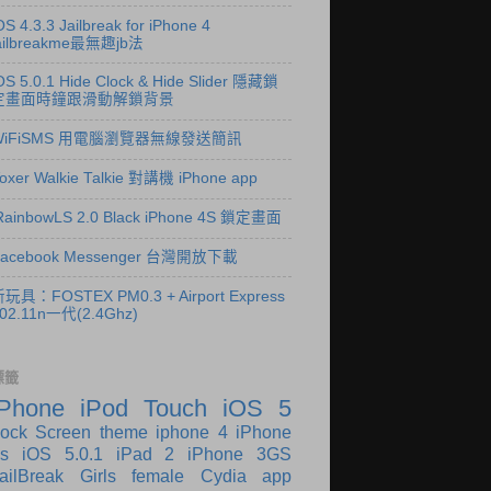
OS 4.3.3 Jailbreak for iPhone 4
ailbreakme最無趣jb法
OS 5.0.1 Hide Clock & Hide Slider 隱藏鎖
定畫面時鐘跟滑動解鎖背景
WiFiSMS 用電腦瀏覽器無線發送簡訊
oxer Walkie Talkie 對講機 iPhone app
RainbowLS 2.0 Black iPhone 4S 鎖定畫面
Facebook Messenger 台灣開放下載
玩具：FOSTEX PM0.3 + Airport Express
02.11n一代(2.4Ghz)
標籤
iPhone
iPod Touch
iOS 5
ock Screen theme
iphone 4
iPhone
s
iOS 5.0.1
iPad 2
iPhone 3GS
ailBreak
Girls
female
Cydia app