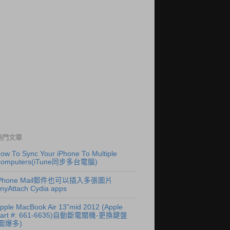
熱門文章
ow To Sync Your iPhone To Multiple
Computers(iTune同步多台電腦)
iPhone Mail郵件也可以插入多張圖片
nyAttach Cydia apps
pple MacBook Air 13”mid 2012 (Apple
Part #: 661-6635)自動斷電關機-更換鍵盤
(圖爆多)